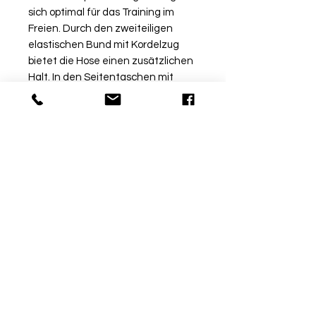
sich optimal für das Training im
Freien. Durch den zweiteiligen
elastischen Bund mit Kordelzug
bietet die Hose einen zusätzlichen
Halt. In den Seitentaschen mit
Reißverschluss kannst Du deine
Wertsachen verstauen.
Rückgabe
Bitte beachte, dass beschriftete
Ware vom Umtausch
ausgeschlossen ist. Möchtest
du die Ware bei uns vor Ort
© by Sport Fischer
probieren, informiere uns über
Über Uns
|
Impressum
|
die Kommentarfunktion am Ende
Zahlungsmethoden
deiner Bestellung
info@sport-fischer.com
Telefon / WhatsApp