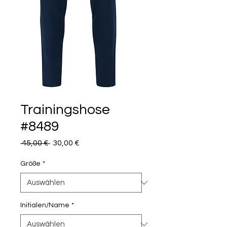
Trainingshose
#8489
Standardpreis
Sale-
 45,00 € 
30,00 €
Preis
Größe
*
Initialen/Name
*