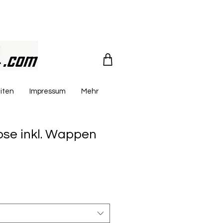
iten
Impressum
Mehr
ose inkl. Wappen
reis
le-
eis