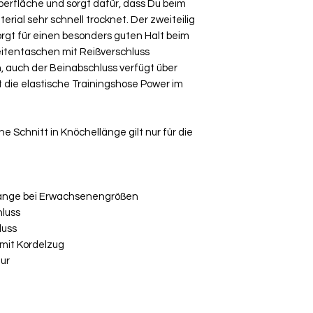
oberfläche und sorgt dafür, dass Du beim
Bitte beachte, das
erial sehr schnell trocknet. Der zweiteilig
Umtausch ausgesch
orgt für einen besonders guten Halt beim
Ware bei uns vor O
eitentaschen mit Reißverschluss
über die Komment
 auch der Beinabschluss verfügt über
deiner Bestellung
zt die elastische Trainingshose Power im
 Schnitt in Knöchellänge gilt nur für die
länge bei Erwachsenengrößen
hluss
luss
 mit Kordelzug
ur