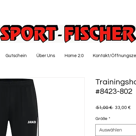
Gutschein
Über Uns
Home 2.0
Kontakt/Öffnungsze
Trainingsh
#8423-802
Standardp
Sa
 51,00 € 
33,00 €
Pr
Größe
*
Auswählen