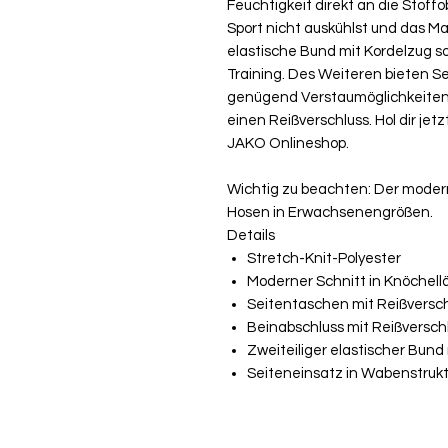
Feuchtigkeit direkt an die Stoff
Sport nicht auskühlst und das Mat
elastische Bund mit Kordelzug s
Training. Des Weiteren bieten S
genügend Verstaumöglichkeiten,
einen Reißverschluss. Hol dir jet
JAKO Onlineshop.
Wichtig zu beachten: Der moderne
Hosen in Erwachsenengrößen.
Details
Stretch-Knit-Polyester
Moderner Schnitt in Knöchel
Seitentaschen mit Reißversc
Beinabschluss mit Reißversch
Zweiteiliger elastischer Bund
Seiteneinsatz in Wabenstrukt