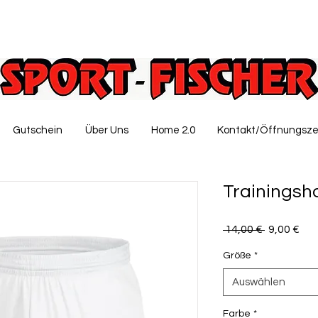
Gutschein
Über Uns
Home 2.0
Kontakt/Öffnungsze
Trainingsh
Standardp
Sal
 14,00 € 
9,00 €
Pre
Größe
*
Auswählen
Farbe
*