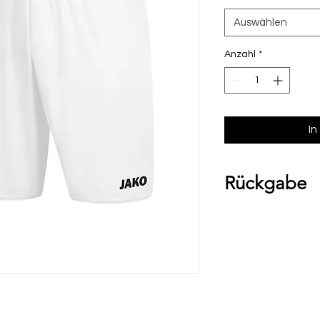
Auswählen
Anzahl
*
In
Rückgabe
Bitte beachte, das
Umtausch ausgesch
Ware bei uns vor O
über die Komment
deiner Bestellung