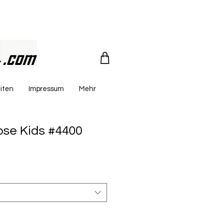
iten
Impressum
Mehr
ose Kids #4400
reis
e-
is