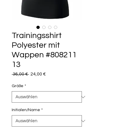
Trainingsshirt
Polyester mit
Wappen #808211
13
Standardpreis
Sale-
 36,00 € 
24,00 €
Preis
Größe
*
Initialen/Name
*