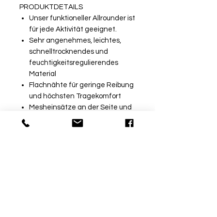
PRODUKTDETAILS
Unser funktioneller Allrounder ist
für jede Aktivität geeignet.
Sehr angenehmes, leichtes,
schnelltrocknendes und
feuchtigkeitsregulierendes
Material
Flachnähte für geringe Reibung
und höchsten Tragekomfort
Mesheinsätze an der Seite und
am Schlüsselbein
MATERIAL
Material: 100% Polyester Einsätze:
100% Polyester
Rückgabe
Bitte beachte, dass beschriftete