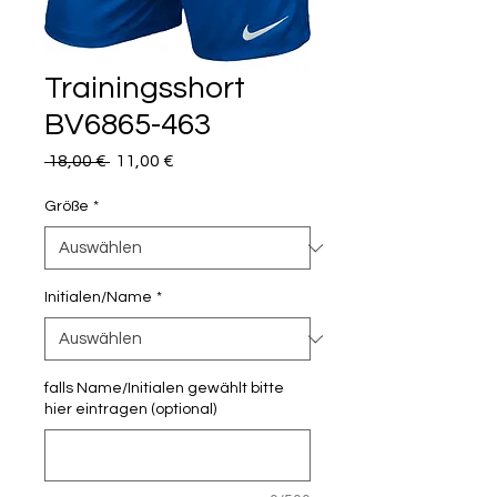
Trainingsshort
BV6865-463
Standardpreis
Sale-
 18,00 € 
11,00 €
Preis
Größe
*
Initialen/Name
*
falls Name/Initialen gewählt bitte
hier eintragen (optional)