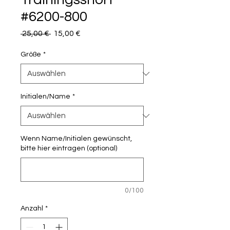
#6200-800
Standardpreis
Sale-
 25,00 € 
15,00 €
Preis
Größe
*
Initialen/Name
*
Wenn Name/Initialen gewünscht,
bitte hier eintragen (optional)
0/100
Anzahl
*