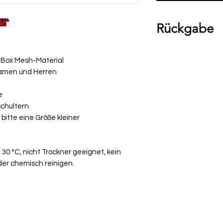
Rückgabe
Bitte beachte, das
 Box Mesh-Material
Umtausch ausgesch
Damen und Herren
Ware bei uns vor O
über die Komment
e
deiner Bestellung
chultern
bitte eine Größe kleiner
30 °C, nicht Trockner geeignet, kein
der chemisch reinigen.