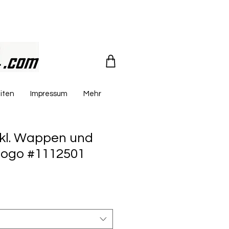
iten
Impressum
Mehr
nkl. Wappen und
logo #1112501
reis
le-
eis