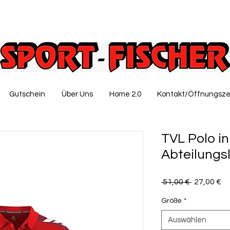
Gutschein
Über Uns
Home 2.0
Kontakt/Öffnungsze
TVL Polo i
Abteilungs
Standardp
Sa
 51,00 € 
27,00 €
Pr
Größe
*
Auswählen