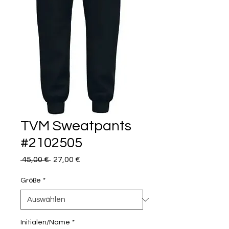
TVM Sweatpants
#2102505
Standardpreis
Sale-
 45,00 € 
27,00 €
Preis
Größe
*
Initialen/Name
*