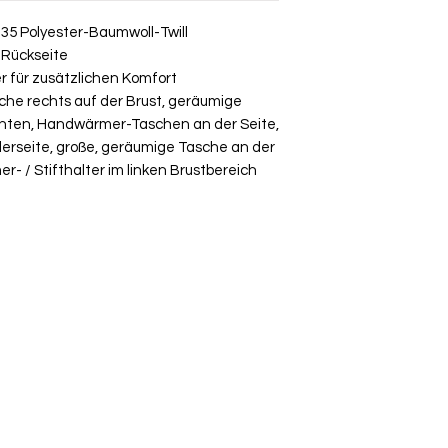
Bitte beachte, das
35 Polyester-Baumwoll-Twill
Umtausch ausgesch
 Rückseite
Ware bei uns vor O
r für zusätzlichen Komfort
über die Komment
he rechts auf der Brust, geräumige
deiner Bestellung
unten, Handwärmer-Taschen an der Seite,
erseite, große, geräumige Tasche an der
- / Stifthalter im linken Brustbereich