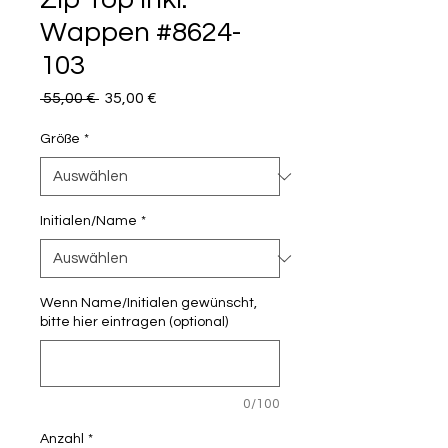
Wappen #8624-
103
Standardpreis
Sale-
 55,00 € 
35,00 €
Preis
Größe
*
Initialen/Name
*
Wenn Name/Initialen gewünscht,
bitte hier eintragen (optional)
0/100
Anzahl
*