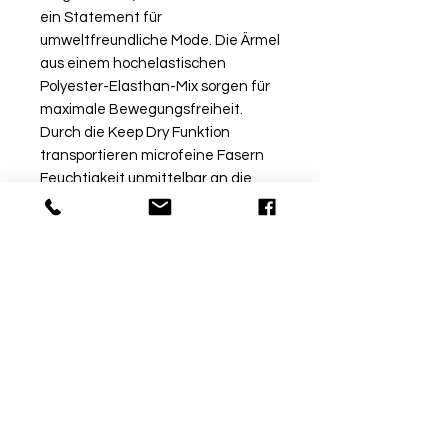
ein Statement für
umweltfreundliche Mode. Die Ärmel
aus einem hochelastischen
Polyester-Elasthan-Mix sorgen für
maximale Bewegungsfreiheit.
Durch die Keep Dry Funktion
transportieren microfeine Fasern
Feuchtigkeit unmittelbar an die
Oberfläche des Stoffes. So
bewahrst Du ein angenehmes
Körpergefühl beim Sport.
Rückgabe
Bitte beachte, dass beschriftete
Ware vom Umtausch
ausgeschlossen ist. Möchtest
du die Ware bei uns vor Ort