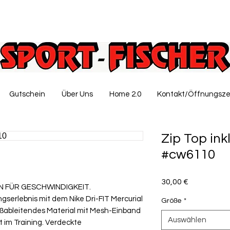
Gutschein
Über Uns
Home 2.0
Kontakt/Öffnungsze
Zip Top in
#cw6110
Preis
30,00 €
 FÜR GESCHWINDIGKEIT.
ngserlebnis mit dem Nike Dri-FIT Mercurial
Größe
*
ißableitendes Material mit Mesh-Einband
Auswählen
t im Training. Verdeckte