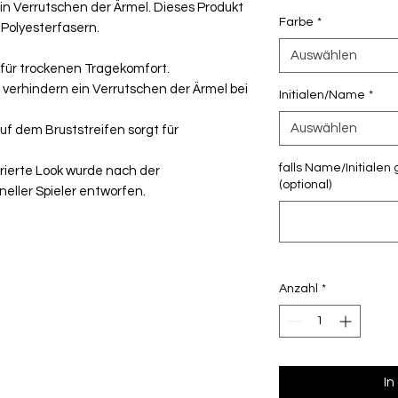
 Verrutschen der Ärmel. Dieses Produkt
Farbe
*
 Polyesterfasern.
Auswählen
 für trockenen Tragekomfort.
erhindern ein Verrutschen der Ärmel bei
Initialen/Name
*
Auswählen
f dem Bruststreifen sorgt für
falls Name/Initialen 
rierte Look wurde nach der
(optional)
neller Spieler entworfen.
Anzahl
*
In