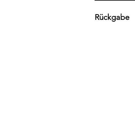
Rückgabe
Bitte beachte, das
Umtausch ausgesch
Ware bei uns vor O
über die Komment
deiner Bestellung