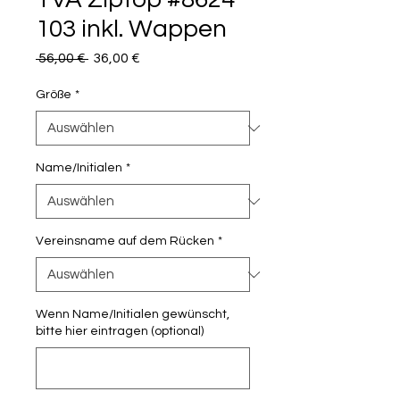
103 inkl. Wappen
Standardpreis
Sale-
 56,00 € 
36,00 €
Preis
Größe
*
Name/Initialen
*
Vereinsname auf dem Rücken
*
Wenn Name/Initialen gewünscht,
bitte hier eintragen (optional)