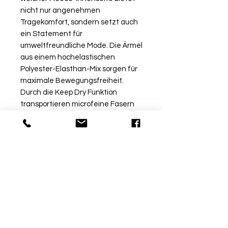
nicht nur angenehmen
Tragekomfort, sondern setzt auch
ein Statement für
umweltfreundliche Mode. Die Ärmel
aus einem hochelastischen
Polyester-Elasthan-Mix sorgen für
maximale Bewegungsfreiheit.
Durch die Keep Dry Funktion
transportieren microfeine Fasern
Feuchtigkeit unmittelbar an die
Oberfläche des Stoffes. So
bewahrst Du ein angenehmes
Körpergefühl beim Sport.
Rückgabe
Bitte beachte, dass beschriftete
Ware vom Umtausch