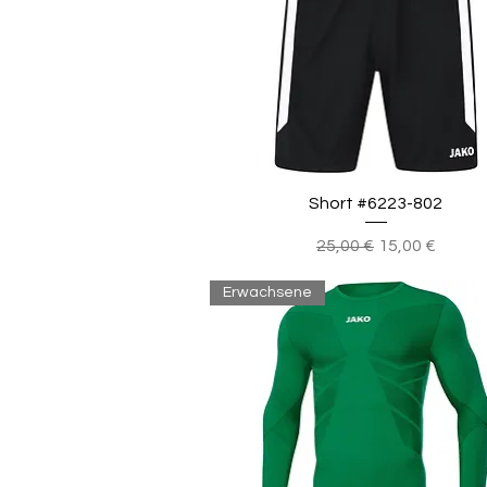
Short #6223-802
Standardpreis
Sale-Preis
25,00 €
15,00 €
Erwachsene