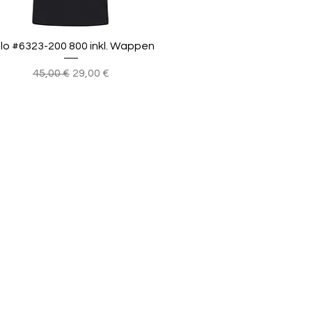
lo #6323-200 800 inkl. Wappen
Standardpreis
Sale-Preis
45,00 €
29,00 €