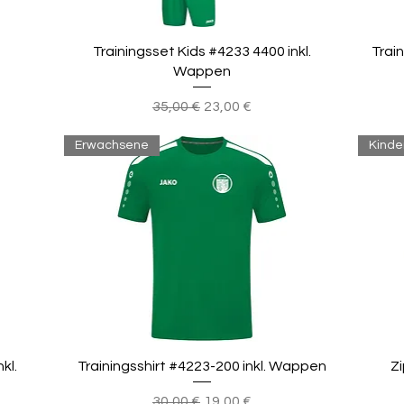
Trainingsset Kids #4233 4400 inkl.
Trai
Wappen
Standardpreis
Sale-Preis
35,00 €
23,00 €
Erwachsene
Kinde
kl.
Trainingsshirt #4223-200 inkl. Wappen
Z
Standardpreis
Sale-Preis
30,00 €
19,00 €