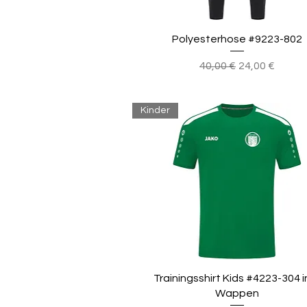
Polyesterhose #9223-802
Standardpreis
Sale-Preis
40,00 €
24,00 €
Kinder
Trainingsshirt Kids #4223-304 in
Wappen