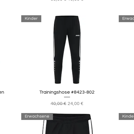
Kinder
Erwa
en
Trainingshose #8423-802
Standardpreis
Sale-Preis
40,00 €
24,00 €
Erwachsene
Kinde