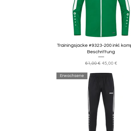
Trainingsjacke #9323-200 inkl. kom
Beschriftung
Standardpreis
Sale-Preis
61,00 €
45,00 €
Erwachsene