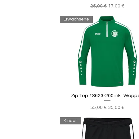
Standardpreis
Sale-Preis
25,00 €
17,00 €
Erwachsene
Zip Top #8623-200 inkl. Wapp
Standardpreis
Sale-Preis
55,00 €
35,00 €
Kinder