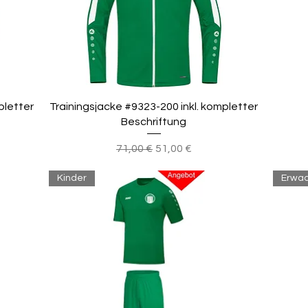
pletter
Trainingsjacke #9323-200 inkl. kompletter
Beschriftung
Standardpreis
Sale-Preis
71,00 €
51,00 €
Kinder
Erwa