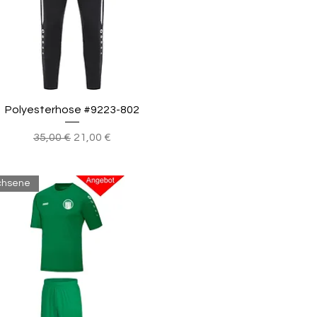
Polyesterhose #9223-802
Standardpreis
Sale-Preis
35,00 €
21,00 €
chsene