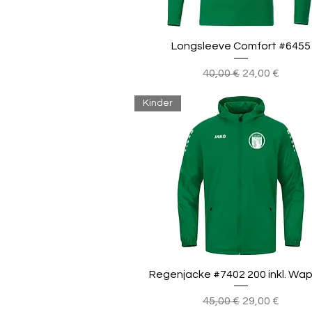
Longsleeve Comfort #6455
Standardpreis
Sale-Preis
40,00 €
24,00 €
Kinder
Regenjacke #7402 200 inkl. Wa
Standardpreis
Sale-Preis
45,00 €
29,00 €