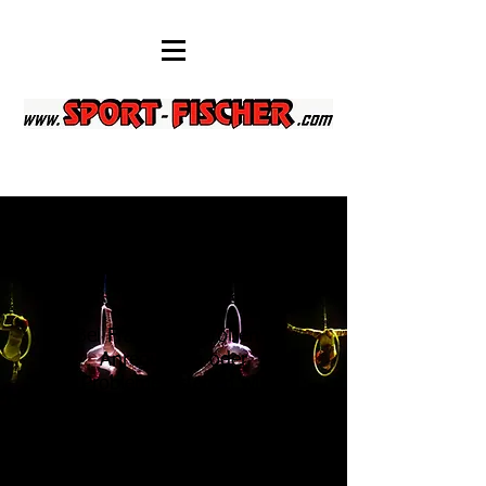
Viel Spaß beim Stöbern
und Bestellen eures
Vereinsoutfits.
Bei Fragen zu Größen /
Anregungen oder
Problemen stehen wir
euch gerne telefonisch
unter
0175 1175295
zur
Verfügung.