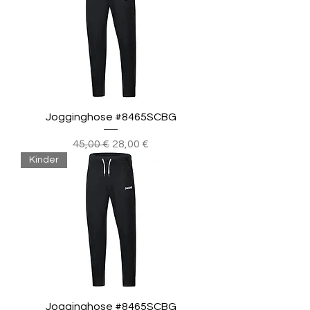
Jogginghose #8465SCBG
Standardpreis
Sale-Preis
45,00 €
28,00 €
Kinder
Jogginghose #8465SCBG