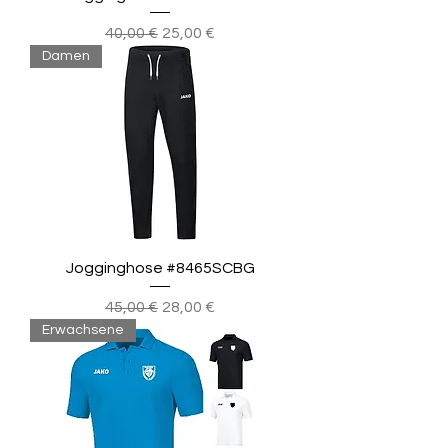
Standardpreis
Sale-Preis
40,00 €
25,00 €
Damen
Jogginghose #8465SCBG
Standardpreis
Sale-Preis
45,00 €
28,00 €
Erwachsene