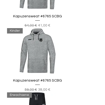
Kapuzensweat #6765 SCBG
Standardpreis
Sale-Preis
64,00 €
41,00 €
Kinder
Kapuzensweat #6765 SCBG
Standardpreis
Sale-Preis
59,00 €
38,00 €
Erwachsene