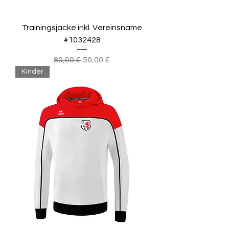
Trainingsjacke inkl. Vereinsname
#1032428
Standardpreis
Sale-Preis
80,00 €
50,00 €
Kinder