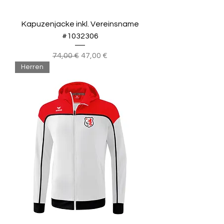
Kapuzenjacke inkl. Vereinsname
#1032306
Standardpreis
Sale-Preis
74,00 €
47,00 €
Herren