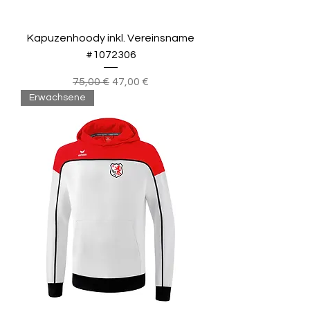
Kapuzenhoody inkl. Vereinsname
#1072306
Standardpreis
Sale-Preis
75,00 €
47,00 €
Erwachsene