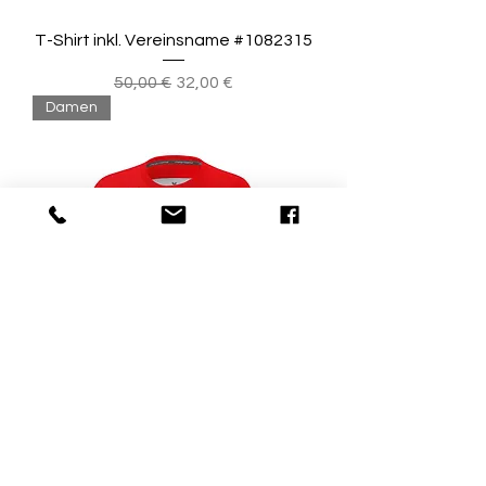
T-Shirt inkl. Vereinsname #1082315
Standardpreis
Sale-Preis
50,00 €
32,00 €
Damen