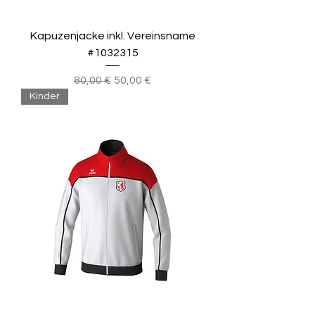
Kapuzenjacke inkl. Vereinsname
#1032315
Standardpreis
Sale-Preis
80,00 €
50,00 €
Kinder