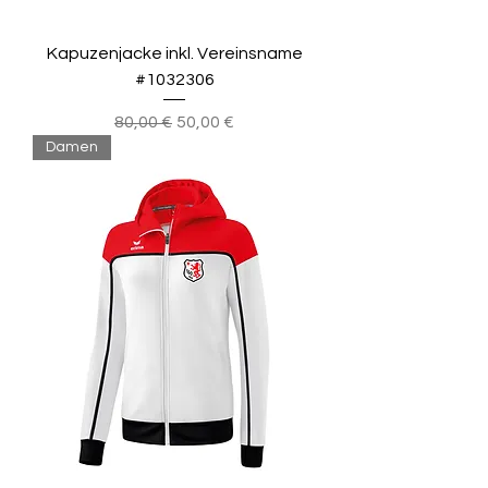
Kapuzenjacke inkl. Vereinsname
#1032306
Standardpreis
Sale-Preis
80,00 €
50,00 €
Damen