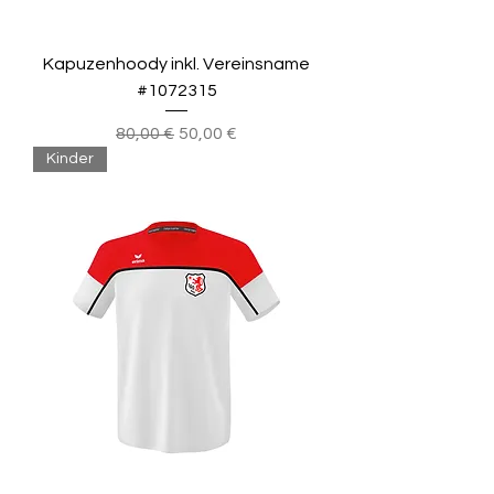
Kapuzenhoody inkl. Vereinsname
#1072315
Standardpreis
Sale-Preis
80,00 €
50,00 €
Kinder