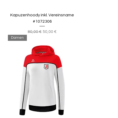
Kapuzenhoody inkl. Vereinsname
#1072306
Standardpreis
Sale-Preis
80,00 €
50,00 €
Damen