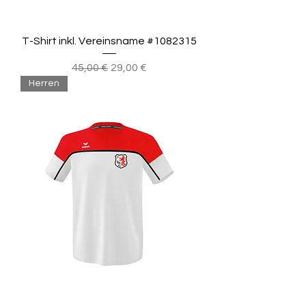
T-Shirt inkl. Vereinsname #1082315
Standardpreis
Sale-Preis
45,00 €
29,00 €
Herren