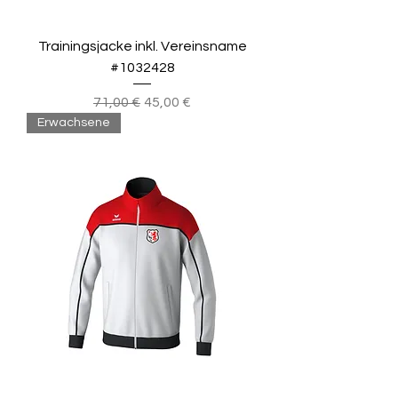
Trainingsjacke inkl. Vereinsname
#1032428
Standardpreis
Sale-Preis
71,00 €
45,00 €
Erwachsene